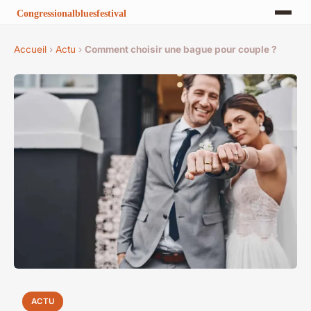
Accueil
›
Actu
›
Comment choisir une bague pour couple ?
ACTU