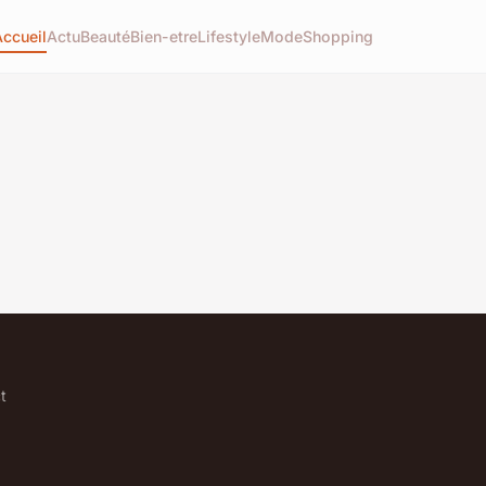
Accueil
Actu
Beauté
Bien-etre
Lifestyle
Mode
Shopping
t