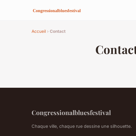
Accueil
›
Contact
Contac
Congressionalbluesfestival
Chaque ville, chaque rue dessine une silhouette.