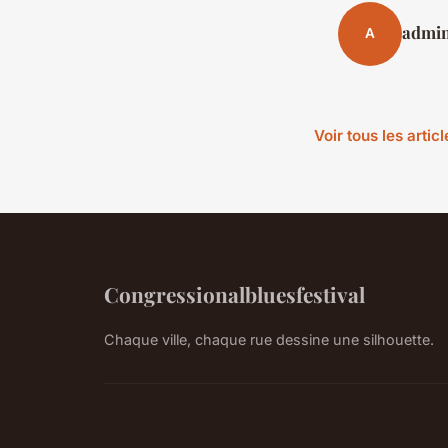
admi
A
Voir tous les artic
Congressionalbluesfestival
Chaque ville, chaque rue dessine une silhouette.