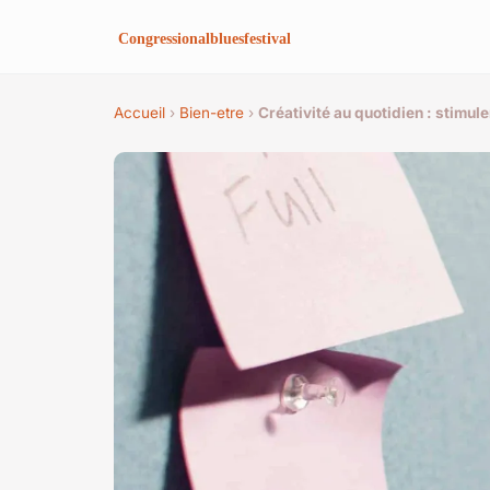
Accueil
›
Bien-etre
›
Créativité au quotidien : stimule