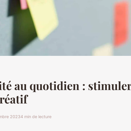
ité au quotidien : stimule
réatif
mbre 2023
4 min de lecture