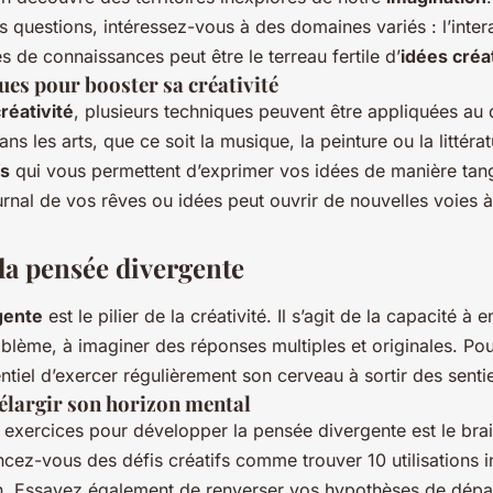
s questions, intéressez-vous à des domaines variés : l’inter
s de connaissances peut être le terreau fertile d’
idées créa
ues pour booster sa créativité
créativité
, plusieurs techniques peuvent être appliquées au 
 les arts, que ce soit la musique, la peinture ou la littérat
fs
qui vous permettent d’exprimer vos idées de manière tang
ournal de vos rêves ou idées peut ouvrir de nouvelles voies à
la pensée divergente
gente
est le pilier de la créativité. Il s’agit de la capacité à 
blème, à imaginer des réponses multiples et originales. Pour
sentiel d’exercer régulièrement son cerveau à sortir des senti
élargir son horizon mental
s exercices pour développer la pensée divergente est le bra
cez-vous des défis créatifs comme trouver 10 utilisations i
n. Essayez également de renverser vos hypothèses de dépar