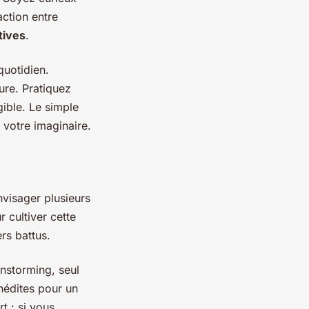
action entre
tives
.
quotidien.
ure. Pratiquez
ible. Le simple
 votre imaginaire.
envisager plusieurs
 cultiver cette
ers battus.
instorming, seul
nédites pour un
t : si vous