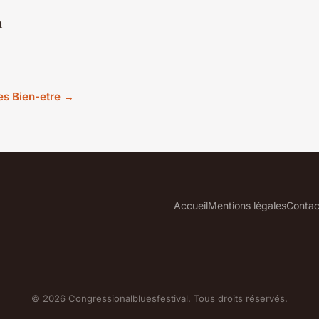
n
les Bien-etre →
Accueil
Mentions légales
Contac
© 2026 Congressionalbluesfestival. Tous droits réservés.