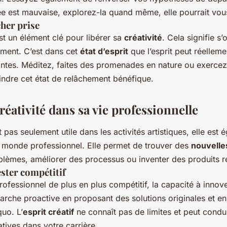
e est mauvaise, explorez-la quand même, elle pourrait vou
her prise
t un élément clé pour libérer sa
créativité
. Cela signifie s’
ement. C’est dans cet
état d’esprit
que l’esprit peut réellem
intes. Méditez, faites des promenades en nature ou exerce
eindre cet état de relâchement bénéfique.
créativité dans sa vie professionnelle
t pas seulement utile dans les activités artistiques, elle est
 monde professionnel. Elle permet de trouver des
nouvelle
lèmes, améliorer des processus ou inventer des produits ré
ster compétitif
fessionnel de plus en plus compétitif, la capacité à innover
che proactive en proposant des solutions originales et en
quo. L’
esprit créatif
ne connaît pas de limites et peut condu
tives dans votre carrière.