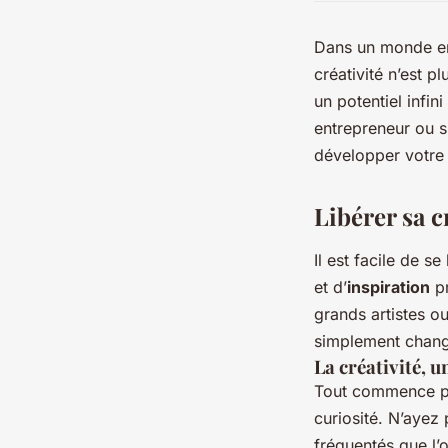
Dans un monde en 
créativité n’est p
un potentiel infin
entrepreneur ou s
développer votre 
Libérer sa c
Il est facile de s
et d’
inspiration
pr
grands artistes ou
simplement change
La créativité, un
Tout commence pa
curiosité. N’ayez
fréquentés que l’