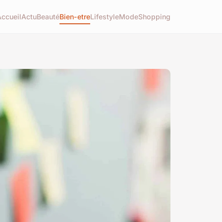
Accueil
Actu
Beauté
Bien-etre
Lifestyle
Mode
Shopping