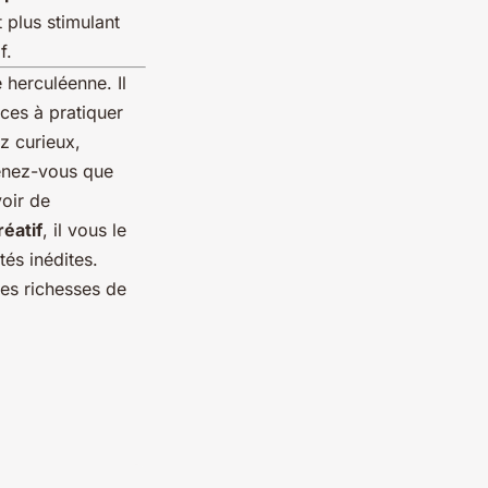
t plus stimulant
f.
 herculéenne. Il
ices à pratiquer
z curieux,
venez-vous que
oir de
réatif
, il vous le
és inédites.
nies richesses de