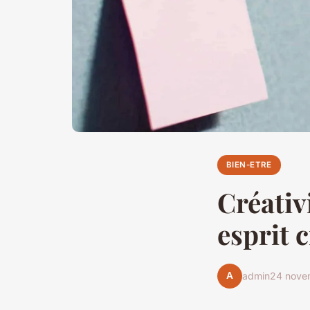
BIEN-ETRE
Créativ
esprit c
A
admin
24 nove