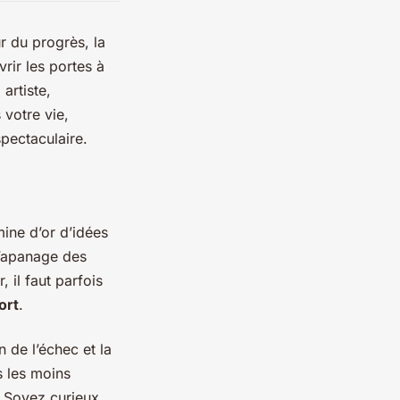
r du progrès, la
vrir les portes à
artiste,
 votre vie,
pectaculaire.
mine d’or d’idées
l’apanage des
 il faut parfois
ort
.
n de l’échec et la
s les moins
. Soyez curieux