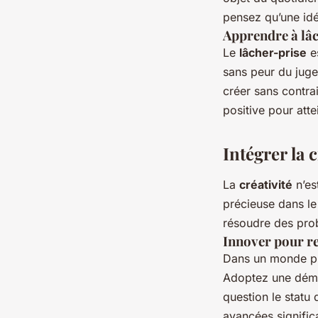
pensez qu’une idé
Apprendre à lâc
Le
lâcher-prise
es
sans peur du jug
créer sans contra
positive pour att
Intégrer la 
La
créativité
n’es
précieuse dans le
résoudre des prob
Innover pour re
Dans un monde pro
Adoptez une démar
question le statu 
avancées significa