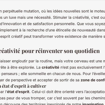
perpétuelle mutation, où les idées nouvelles sont le moteu
lus un luxe mais une nécessité. Stimuler la créativité, c’est ou
i d’innovation et de satisfaction personnelle. Que vous soyez 
implement à la recherche d’une étincelle de nouveauté dans
esprit créatif peut transformer votre existence de manière s
réativité pour réinventer son quotidien
e laisser engloutir par la routine, mais votre cerveau est une 
ête à être explorée. La
créativité
n’est pas exclusivement 
 penseurs ; elle sommeille en chacun de nous. Pour l’éveiller,
r de perspective et accepter de sortir de sa
zone de conf
 état d’esprit à cultiver
r l’
état d’esprit
. Celui-ci doit être orienté vers l’acceptatio
 pas peur de vous tromper, car c’est souvent par les chemin
on découvre des territoires inexplorés de notre
imagination