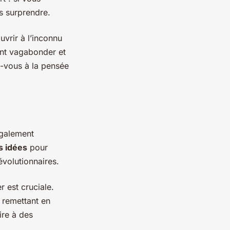
s surprendre.
ouvrir à l’inconnu
ent vagabonder et
z-vous à la pensée
 également
s idées
pour
volutionnaires.
 est cruciale.
 remettant en
ire à des