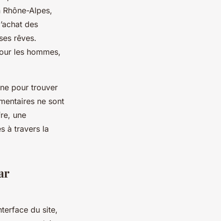
on Rhône-Alpes,
l’achat des
 ses rêves.
 pour les hommes,
ène pour trouver
mentaires ne sont
fre, une
s à travers la
ar
nterface du site,