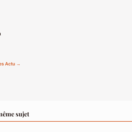
n
les Actu →
même sujet