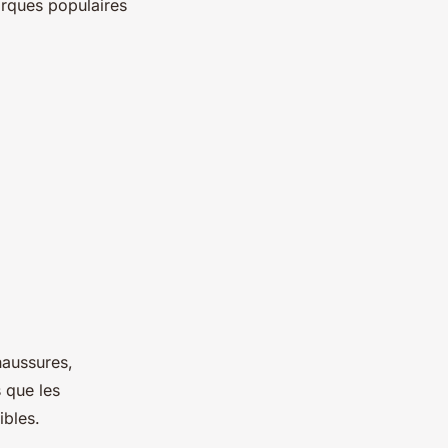
arques populaires
haussures,
s que les
nibles.