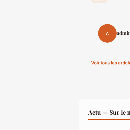
admi
A
Voir tous les artic
Actu — Sur le 