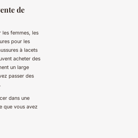
vente de
r les femmes, les
ures pour les
ussures à lacets
euvent acheter des
ment un large
evez passer des
s.
acer dans une
que que vous avez
.