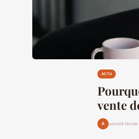
ACTU
Pourquo
vente d
A
admin
4 févrie