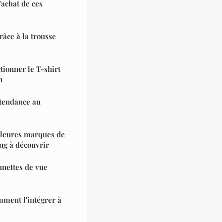
d'achat de ces
râce à la trousse
ctionner le T-shirt
n
 tendance au
illeures marques de
ng à découvrir
unettes de vue
mment l'intégrer à