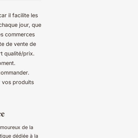
 il facilite les
 chaque jour, que
r les commerces
ite de vente de
 qualité/prix.
oment.
r commander.
r vos produits
ce
amoureux de la
tique dédiée à la