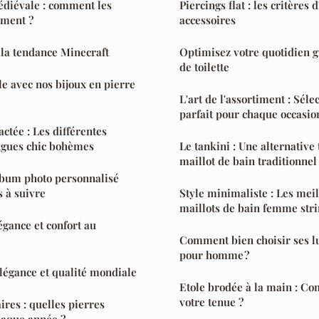
édiévale : comment les
Piercings flat : les critères 
ement ?
accessoires
 la tendance Minecraft
Optimisez votre quotidien g
de toilette
le avec nos bijoux en pierre
L'art de l'assortiment : Séle
parfait pour chaque occasio
ctée : Les différentes
ongues chic bohèmes
Le tankini : Une alternative
maillot de bain traditionnel
lbum photo personnalisé
s à suivre
Style minimaliste : Les me
maillots de bain femme stri
gance et confort au
Comment bien choisir ses l
pour homme ?
élégance et qualité mondiale
Etole brodée à la main : Co
votre tenue ?
ires : quelles pierres